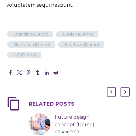
voluptatem sequi nesciunt.
Branding (Demo)
Design (Demo)
Illustration (Demo)
Interface (Demo)
UX (Demo)
RELATED POSTS
Future design
concept (Demo)
07 Apr 2019
Lorem ipsum dolor sit